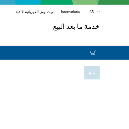
AR
International
أدوات بوش الكهربائية الاافية
EN
| English
خدمة ما بعد البيع
FR
| Français
SR
| Srpski
RU
| русский
| عربي
AR
تابع