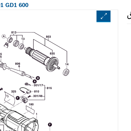
01 GD1 600
ق