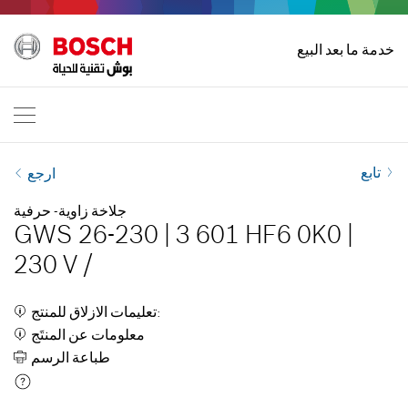
الصفحة الرئيسية
خدمة ما بعد البيع
أدوات بوش الكهربائية الاافية
International
AR
EN
| English
FR
| Français
تابع
ارجع
SR
| Srpski
جلاخة زاوية- حرفية
GWS 26-230
|
3 601 HF6 0K0
|
RU
| русский
230 V
/
| عربي
AR
تعليمات الازلاق للمنتج:
معلومات عن المنتَج
طباعة الرسم