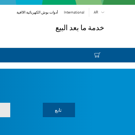
AR
International
أدوات بوش الكهربائية الاافية
EN
| English
خدمة ما بعد البيع
FR
| Français
SR
| Srpski
RU
| русский
| عربي
AR
تابع