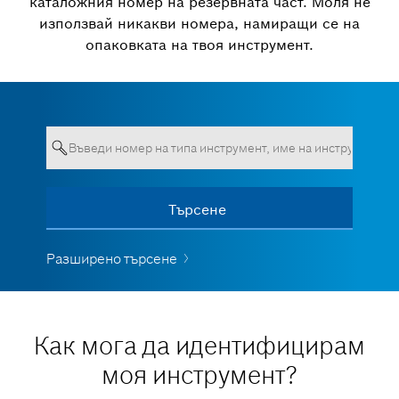
каталожния номер на резервната част. Моля не
използвай никакви номера, намиращи се на
опаковката на твоя инструмент.
Полето трябва да садържа
Търсене
Виж всички
минимум 3 знака
Разширено търсене
Как мога да идентифицирам
моя инструмент?