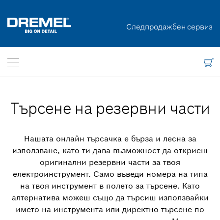
Отмяна на договор
Следпродажбен сервиз
Dremel
Свържи се с нас
България
BG
Търсене на резервни части
Нашата онлайн търсачка е бърза и лесна за
използване, като ти дава възможност да откриеш
оригинални резервни части за твоя
електроинструмент. Само въведи номера на типа
на твоя инструмент в полето за търсене. Като
алтернатива можеш също да търсиш използвайки
името на инструмента или директно търсене по