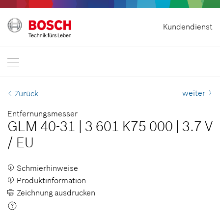
Startseite
Kundendienst
Bosch Professional
Kontakt
Schweiz
DE
DE
| Deutsch
FR
| Français
weiter
Zurück
Entfernungsmesser
GLM 40-31
|
3 601 K75 000
|
3.7 V
/
EU
Schmierhinweise
Produktinformation
Zeichnung ausdrucken