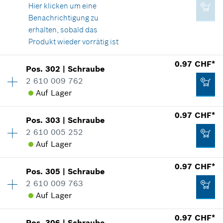
Verwendungsnachweis
Hier klicken
um eine
Zum Warenkorb hinzufügen
In Darstellung zeigen
Benachrichtigung zu
1.46 CHF*
erhalten, sobald das
*
Alle Preise inkl. MwSt und zzgl. Versandkosten
Produkt wieder vorrätig ist
Verfügbarkeit
2
0.97 CHF*
Zum Warenkorb hinzufügen
Pos
.
302
|
Schraube
2.85 CHF*
Preisgruppe
:
10
2 610 009 762
*
Alle Preise inkl. MwSt und zzgl. Versandkosten
Ersatzteilinformationen
Auf Lager
Verwendungsnachweis
0.97 CHF*
In Darstellung zeigen
Zum Warenkorb hinzufügen
Pos
.
303
|
Schraube
Verfügbarkeit
2
2 610 005 252
Preisgruppe
:
10
Auf Lager
Ersatzteilinformationen
Verwendungsnachweis
0.97 CHF*
In Darstellung zeigen
0.97 CHF*
Pos
.
305
|
Schraube
Verfügbarkeit
1
2 610 009 763
Preisgruppe
:
10
*
Alle Preise inkl. MwSt und zzgl. Versandkosten
Auf Lager
Ersatzteilinformationen
Verwendungsnachweis
Zum Warenkorb hinzufügen
0.97 CHF*
In Darstellung zeigen
Pos
.
306
|
Schraube