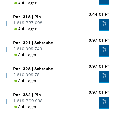
Ersatzteilinformationen
Auf Lager
Verwendungsnachweis
Zum Warenkorb hinzufügen
3.44 CHF*
In Darstellung zeigen
2.06 CHF*
Pos
.
318
|
Pin
Verfügbarkeit
3
1 619 PB7 008
Preisgruppe
:
13
*
Alle Preise inkl. MwSt und zzgl. Versandkosten
Auf Lager
Ersatzteilinformationen
Verwendungsnachweis
Verfügbarkeit
1
Zum Warenkorb hinzufügen
0.97 CHF*
In Darstellung zeigen
0.97 CHF*
Pos
.
321
|
Schraube
Preisgruppe
:
15
2 610 009 743
*
Alle Preise inkl. MwSt und zzgl. Versandkosten
Ersatzteilinformationen
Auf Lager
Verwendungsnachweis
Verfügbarkeit
2
Zum Warenkorb hinzufügen
0.97 CHF*
In Darstellung zeigen
Pos
.
328
|
Schraube
Preisgruppe
:
10
2.40 CHF*
2 610 009 751
Ersatzteilinformationen
Auf Lager
*
Alle Preise inkl. MwSt und zzgl. Versandkosten
Verwendungsnachweis
Verfügbarkeit
4
0.97 CHF*
In Darstellung zeigen
3.44 CHF*
Pos
.
332
|
Pin
Preisgruppe
:
10
Zum Warenkorb hinzufügen
1 619 PC0 938
*
Alle Preise inkl. MwSt und zzgl. Versandkosten
Ersatzteilinformationen
Auf Lager
Verwendungsnachweis