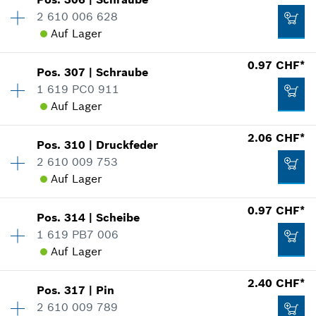
Verfügbarkeit
13
0.97 CHF*
2 610 006 628
Preisgruppe
:
10
Auf Lager
Ersatzteilinformationen
*
Alle Preise inkl. MwSt und zzgl. Versandkosten
Verwendungsnachweis
0.97 CHF*
In Darstellung zeigen
Pos
.
307
|
Schraube
Verfügbarkeit
2
Zum Warenkorb hinzufügen
0.97 CHF*
1 619 PC0 911
Preisgruppe
:
10
Auf Lager
Ersatzteilinformationen
*
Alle Preise inkl. MwSt und zzgl. Versandkosten
Verwendungsnachweis
Verfügbarkeit
7
2.06 CHF*
In Darstellung zeigen
Pos
.
310
|
Druckfeder
Preisgruppe
:
10
Zum Warenkorb hinzufügen
0.97 CHF*
2 610 009 753
Ersatzteilinformationen
Auf Lager
*
Alle Preise inkl. MwSt und zzgl. Versandkosten
Verwendungsnachweis
Verfügbarkeit
1
0.97 CHF*
In Darstellung zeigen
Pos
.
314
|
Scheibe
Preisgruppe
:
12
Zum Warenkorb hinzufügen
0.97 CHF*
1 619 PB7 006
Ersatzteilinformationen
Auf Lager
*
Alle Preise inkl. MwSt und zzgl. Versandkosten
Verwendungsnachweis
Verfügbarkeit
2
2.40 CHF*
In Darstellung zeigen
0.97 CHF*
Pos
.
317
|
Pin
Preisgruppe
:
10
Zum Warenkorb hinzufügen
2 610 009 789
*
Alle Preise inkl. MwSt und zzgl. Versandkosten