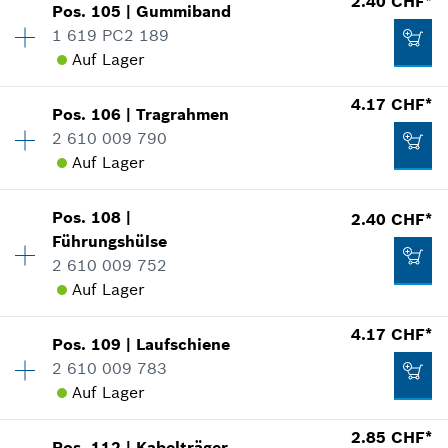
2.40 CHF*
12.40 CHF*
In Darstellung zeigen
Pos
.
105
|
Gummiband
Verfügbarkeit
2
1 619 PC2 189
Preisgruppe
:
12
*
Alle Preise inkl. MwSt und zzgl. Versandkosten
Auf Lager
Ersatzteilinformationen
Verwendungsnachweis
Zum Warenkorb hinzufügen
4.17 CHF*
In Darstellung zeigen
Pos
.
106
|
Tragrahmen
Verfügbarkeit
2
2.40 CHF*
2 610 009 790
Preisgruppe
:
13
Auf Lager
Ersatzteilinformationen
*
Alle Preise inkl. MwSt und zzgl. Versandkosten
Verwendungsnachweis
In Darstellung zeigen
Pos
.
108
|
2.40 CHF*
Verfügbarkeit
1
Zum Warenkorb hinzufügen
2.06 CHF*
Führungshülse
Preisgruppe
:
16
2 610 009 752
Ersatzteilinformationen
*
Alle Preise inkl. MwSt und zzgl. Versandkosten
Auf Lager
Verwendungsnachweis
In Darstellung zeigen
4.17 CHF*
Zum Warenkorb hinzufügen
2.40 CHF*
Pos
.
109
|
Laufschiene
Verfügbarkeit
2
2 610 009 783
Preisgruppe
:
13
*
Alle Preise inkl. MwSt und zzgl. Versandkosten
Auf Lager
Ersatzteilinformationen
Verwendungsnachweis
2.85 CHF*
Zum Warenkorb hinzufügen
In Darstellung zeigen
Pos
.
112
|
Kabelträger