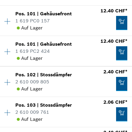
Zum Warenkorb hinzufügen
In Darstellung zeigen
234.94 CHF*
Verfügbarkeit
1
12.40 CHF*
Pos
.
101
|
Gehäusefront
Preisgruppe
:
36
*
Alle Preise inkl. MwSt und zzgl. Versandkosten
1 619 PC0 157
Ersatzteilinformationen
Auf Lager
Zum Warenkorb hinzufügen
Verwendungsnachweis
22.50 CHF*
Verfügbarkeit
1
12.40 CHF*
In Darstellung zeigen
Pos
.
101
|
Gehäusefront
Preisgruppe
:
24
*
Alle Preise inkl. MwSt und zzgl. Versandkosten
1 619 PC2 424
Ersatzteilinformationen
Auf Lager
Zum Warenkorb hinzufügen
Verwendungsnachweis
Verfügbarkeit
1
In Darstellung zeigen
2.40 CHF*
51.28 CHF*
Pos
.
102
|
Stossdämpfer
Preisgruppe
:
24
2 610 009 805
*
Alle Preise inkl. MwSt und zzgl. Versandkosten
Ersatzteilinformationen
Auf Lager
Verwendungsnachweis
Zum Warenkorb hinzufügen
In Darstellung zeigen
2.06 CHF*
12.40 CHF*
Pos
.
103
|
Stossdämpfer
Verfügbarkeit
1
2 610 009 761
Preisgruppe
:
13
*
Alle Preise inkl. MwSt und zzgl. Versandkosten
Auf Lager
Ersatzteilinformationen
Verwendungsnachweis
Zum Warenkorb hinzufügen