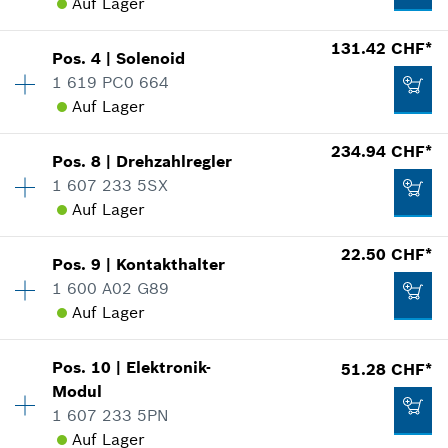
Auf Lager
Verfügbarkeit
1
131.42 CHF*
Pos
.
4
|
Solenoid
Preisgruppe
:
10
1 619 PC0 664
Ersatzteilinformationen
Auf Lager
Verwendungsnachweis
Verfügbarkeit
1
234.94 CHF*
In Darstellung zeigen
Pos
.
8
|
Drehzahlregler
Preisgruppe
:
45
1 607 233 5SX
Ersatzteilinformationen
Auf Lager
Verwendungsnachweis
Verfügbarkeit
1
22.50 CHF*
In Darstellung zeigen
0.97 CHF*
Pos
.
9
|
Kontakthalter
Preisgruppe
:
50
1 600 A02 G89
*
Alle Preise inkl. MwSt und zzgl. Versandkosten
Ersatzteilinformationen
Auf Lager
Verwendungsnachweis
Verfügbarkeit
1
Zum Warenkorb hinzufügen
In Darstellung zeigen
131.42 CHF*
Pos
.
10
|
Elektronik-
51.28 CHF*
Preisgruppe
:
29
Modul
*
Alle Preise inkl. MwSt und zzgl. Versandkosten
Ersatzteilinformationen
1 607 233 5PN
Verwendungsnachweis
Auf Lager