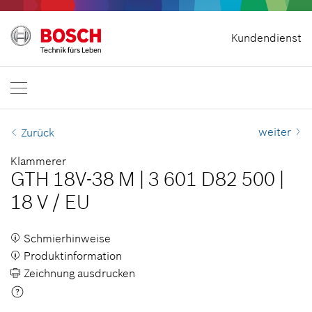
Startseite
Kundendienst
Bosch Professional
Kontakt
Schweiz
DE
DE
| Deutsch
FR
| Français
weiter
Zurück
Klammerer
GTH 18V-38 M
|
3 601 D82 500
|
18 V
/
EU
Schmierhinweise
Produktinformation
Zeichnung ausdrucken