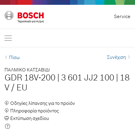
Αρχική σελίδα
Service
Bosch Professional
Επικοινωνήστε μαζί μας
Ελλάδα
EL
EL
| Ελληνικά
EN
| English
Συνέχιση
Πίσω
ΠΑΛΜΙΚΟ ΚΑΤΣΑΒΙΔΙ
GDR 18V-200
|
3 601 JJ2 100
|
18
V
/
EU
Οδηγίες λίπανσης για το προϊόν
Πληροφορία προϊόντος
Εκτύπωση σχεδίου