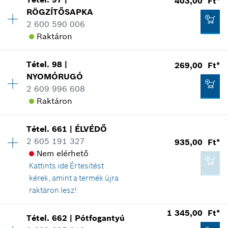
403,00 Ft*
Árcsoport
:
10
RÖGZÍTŐSAPKA
1 138,00 Ft*
Tartalék alkatrész információ
2 600 590 006
*
A feltüntetett árak ajánlott bruttó
Hol kerül használatra
Raktáron
kiskereskedelmi árak
Az ábrán látható
Tétel
.
98
|
269,00 Ft*
Elérhetőség
1
Kosárba teszem
NYOMÓRUGÓ
Árcsoport
:
11
2 609 996 608
Tartalék alkatrész információ
Raktáron
Hol kerül használatra
269,00 Ft*
Az ábrán látható
*
A feltüntetett árak ajánlott bruttó
Tétel
.
661
|
ÉLVÉDŐ
Elérhetőség
1
kiskereskedelmi árak
2 605 191 327
935,00 Ft*
Árcsoport
:
10
Nem elérhető
Tartalék alkatrész információ
Kosárba teszem
Kattints ide
Értesítést
Hol kerül használatra
kérek, amint a termék újra
Az ábrán látható
403,00 Ft*
raktáron lesz!
*
A feltüntetett árak ajánlott bruttó
Elérhetőség
1
kiskereskedelmi árak
1 345,00 Ft*
Tétel
.
662
|
Pótfogantyú
Árcsoport
:
15