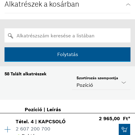
Alkatrészek a kosárban
Folytatás
58
Talált alkatrészek
Szortírozás szempontja
Pozíció
Pozíció
|
Leírás
2 965,00 Ft*
Tétel
.
4
|
KAPCSOLÓ
2 607 200 700