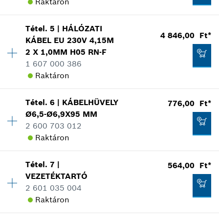
Raktáron
Tétel
.
5
|
HÁLÓZATI
Elérhetőség
1
4 846,00 Ft*
KÁBEL
EU 230V 4,15M
Árcsoport
:
23
2 X 1,0MM H05 RN-F
Tartalék alkatrész információ
1 607 000 386
Hol kerül használatra
Raktáron
Az ábrán látható
Tétel
.
6
|
KÁBELHÜVELY
776,00 Ft*
Elérhetőség
1
Ø6,5-Ø6,9X95 MM
Árcsoport
:
27
2 600 703 012
Tartalék alkatrész információ
Raktáron
Hol kerül használatra
2 965,00 Ft*
Az ábrán látható
*
A feltüntetett árak ajánlott bruttó
Tétel
.
7
|
564,00 Ft*
Elérhetőség
1
kiskereskedelmi árak
VEZETÉKTARTÓ
Árcsoport
:
14
2 601 035 004
Tartalék alkatrész információ
Kosárba teszem
Raktáron
Hol kerül használatra
Az ábrán látható
4 846,00 Ft*