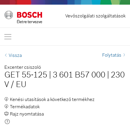
Szerződés visszavonása
Vevőszolgálati szolgáltatások
Bosch Professional
Lépjen velünk kapcsolatba
Magyarország
HU
Folytatás
Vissza
Excenter csiszoló
GET 55-125
|
3 601 B57 000
|
230
V
/
EU
Kenési utasítások a következő termékhez
Termékadatok
Rajz nyomtatása