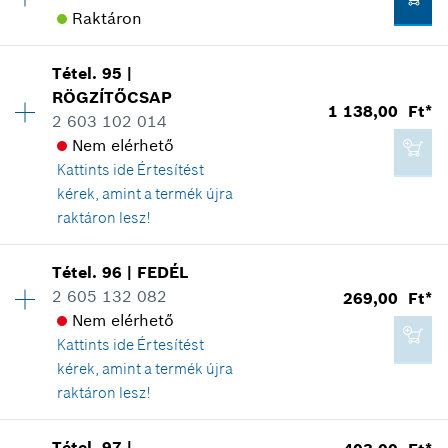
Raktáron
Tartalék alkatrész információ
1 581,00 Ft*
Hol kerül használatra
*
A feltüntetett árak ajánlott bruttó
Az ábrán látható
Tétel
.
95
|
Elérhetőség
1
kiskereskedelmi árak
RÖGZÍTŐCSAP
Árcsoport
:
11
1 138,00 Ft*
2 603 102 014
Tartalék alkatrész információ
Kosárba teszem
Nem elérhető
Hol kerül használatra
Kattints ide
Értesítést
Az ábrán látható
kérek, amint a termék újra
653,00 Ft*
raktáron lesz!
*
A feltüntetett árak ajánlott bruttó
Elérhetőség
1
kiskereskedelmi árak
Tétel
.
96
|
FEDÉL
Árcsoport
:
16
2 605 132 082
269,00 Ft*
403,00 Ft*
Kosárba teszem
Tartalék alkatrész információ
Nem elérhető
*
A feltüntetett árak ajánlott bruttó
Hol kerül használatra
Kattints ide
Értesítést
kiskereskedelmi árak
Az ábrán látható
kérek, amint a termék újra
raktáron lesz!
Kosárba teszem
Elérhetőség
1
Tétel
.
97
|