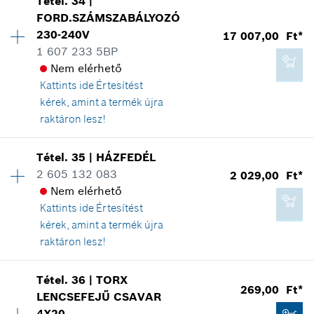
Tétel
.
34
|
Elérhetőség
2
*
A feltüntetett árak ajánlott bruttó
FORD.SZÁMSZABÁLYOZÓ
Árcsoport
:
10
kiskereskedelmi árak
230-240V
17 007,00 Ft*
Tartalék alkatrész információ
1 607 233 5BP
Hol kerül használatra
Kosárba teszem
Nem elérhető
Az ábrán látható
403,00 Ft*
Kattints ide
Értesítést
*
A feltüntetett árak ajánlott bruttó
kérek, amint a termék újra
kiskereskedelmi árak
raktáron lesz!
Kosárba teszem
Tétel
.
35
|
HÁZFEDÉL
269,00 Ft*
Elérhetőség
1
2 605 132 083
2 029,00 Ft*
Árcsoport
:
38
*
A feltüntetett árak ajánlott bruttó
Nem elérhető
Tartalék alkatrész információ
kiskereskedelmi árak
Kattints ide
Értesítést
Hol kerül használatra
kérek, amint a termék újra
Az ábrán látható
raktáron lesz!
Kosárba teszem
Elérhetőség
1
Tétel
.
36
|
TORX
Árcsoport
:
20
269,00 Ft*
LENCSEFEJŰ CSAVAR
Tartalék alkatrész információ
4X20