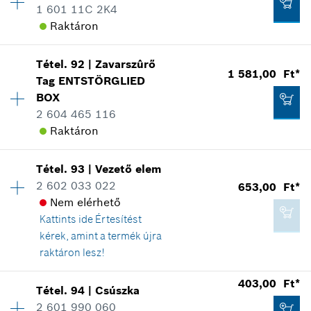
1 601 11C 2K4
Tartalék alkatrész információ
Raktáron
Hol kerül használatra
Kosárba teszem
Az ábrán látható
269,00 Ft*
Tétel
.
92
|
Zavarszûrő
Elérhetőség
1
*
A feltüntetett árak ajánlott bruttó
1 581,00 Ft*
Tag
ENTSTÖRGLIED
Árcsoport
:
13
kiskereskedelmi árak
BOX
Tartalék alkatrész információ
2 604 465 116
Hol kerül használatra
Kosárba teszem
Raktáron
Az ábrán látható
653,00 Ft*
*
A feltüntetett árak ajánlott bruttó
Tétel
.
93
|
Vezető elem
Elérhetőség
2
kiskereskedelmi árak
2 602 033 022
653,00 Ft*
Árcsoport
:
18
Nem elérhető
Tartalék alkatrész információ
Kosárba teszem
Kattints ide
Értesítést
Hol kerül használatra
653,00 Ft*
kérek, amint a termék újra
Az ábrán látható
*
A feltüntetett árak ajánlott bruttó
raktáron lesz!
kiskereskedelmi árak
403,00 Ft*
Tétel
.
94
|
Csúszka
Elérhetőség
1
Kosárba teszem
2 601 990 060
Árcsoport
:
13