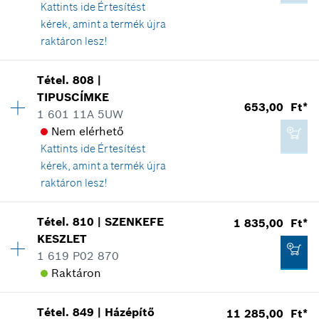
Kattints ide
Értesítést
*
A feltüntetett árak ajánlott bruttó
kérek, amint a termék újra
kiskereskedelmi árak
raktáron lesz!
17 007,00 Ft*
Elérhetőség
1
Kosárba teszem
Tétel
.
808
|
Árcsoport
:
39
*
A feltüntetett árak ajánlott bruttó
TIPUSCÍMKE
653,00 Ft*
kiskereskedelmi árak
Tartalék alkatrész információ
1 601 11A 5UW
Hol kerül használatra
Nem elérhető
Az ábrán látható
Kosárba teszem
Kattints ide
Értesítést
kérek, amint a termék újra
raktáron lesz!
Elérhetőség
1
Tétel
.
810
|
SZENKEFE
1 835,00 Ft*
18 809,00 Ft*
Árcsoport
:
13
KESZLET
*
A feltüntetett árak ajánlott bruttó
Tartalék alkatrész információ
1 619 P02 870
kiskereskedelmi árak
Hol kerül használatra
Raktáron
Az ábrán látható
Kosárba teszem
Tétel
.
849
|
Házépítő
11 285,00 Ft*
Elérhetőség
1