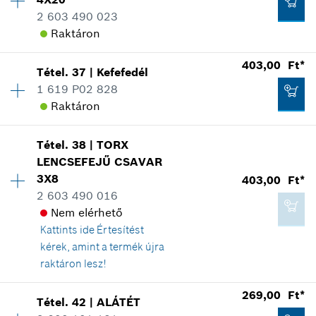
17 007,00 Ft*
Hol kerül használatra
2 603 490 023
*
A feltüntetett árak ajánlott bruttó
Az ábrán látható
Raktáron
kiskereskedelmi árak
403,00 Ft*
Tétel
.
37
|
Kefefedél
Elérhetőség
5
Kosárba teszem
1 619 P02 828
Árcsoport
:
10
Raktáron
2 029,00 Ft*
Tartalék alkatrész információ
Hol kerül használatra
Elérhetőség
1
*
A feltüntetett árak ajánlott bruttó
Az ábrán látható
Tétel
.
38
|
TORX
Árcsoport
:
11
kiskereskedelmi árak
LENCSEFEJŰ CSAVAR
Tartalék alkatrész információ
3X8
403,00 Ft*
Kosárba teszem
Hol kerül használatra
2 603 490 016
Az ábrán látható
Nem elérhető
Kattints ide
Értesítést
269,00 Ft*
kérek, amint a termék újra
*
A feltüntetett árak ajánlott bruttó
raktáron lesz!
kiskereskedelmi árak
403,00 Ft*
Elérhetőség
2
269,00 Ft*
Tétel
.
42
|
ALÁTÉT
Árcsoport
:
11
Kosárba teszem
*
A feltüntetett árak ajánlott bruttó