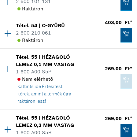
2 600 101 131
kiskereskedelmi árak
Tartalék alkatrész információ
Raktáron
Hol kerül használatra
403,00 Ft*
Az ábrán látható
Kosárba teszem
Tétel
.
54
|
O-GYŰRŰ
Elérhetőség
1
2 600 210 061
Árcsoport
:
10
Raktáron
Tartalék alkatrész információ
Hol kerül használatra
Az ábrán látható
403,00 Ft*
Tétel
.
55
|
HÉZAGOLÓ
Elérhetőség
1
LEMEZ
0,1 MM
VASTAG
Árcsoport
:
11
*
A feltüntetett árak ajánlott bruttó
269,00 Ft*
1 600 A00 S5P
Tartalék alkatrész információ
kiskereskedelmi árak
Nem elérhető
Hol kerül használatra
Kattints ide
Értesítést
Az ábrán látható
Kosárba teszem
kérek, amint a termék újra
269,00 Ft*
raktáron lesz!
*
A feltüntetett árak ajánlott bruttó
Elérhetőség
1
kiskereskedelmi árak
Tétel
.
55
|
HÉZAGOLÓ
269,00 Ft*
Árcsoport
:
10
LEMEZ
0,2 MM
VASTAG
403,00 Ft*
Kosárba teszem
Tartalék alkatrész információ
1 600 A00 S5R