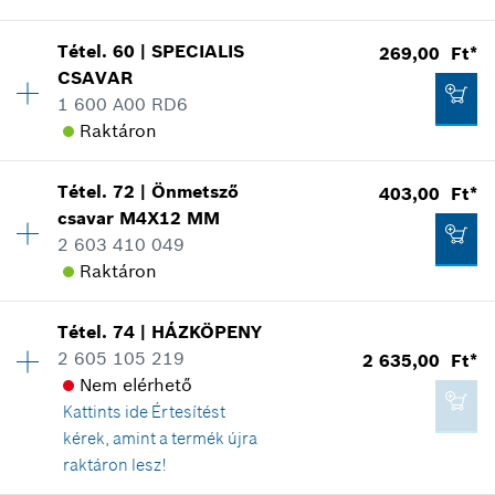
kiskereskedelmi árak
Az ábrán látható
Tétel
.
60
|
SPECIALIS
269,00 Ft*
Elérhetőség
1
Kosárba teszem
CSAVAR
Árcsoport
:
17
1 600 A00 RD6
Tartalék alkatrész információ
Raktáron
Hol kerül használatra
269,00 Ft*
Az ábrán látható
*
A feltüntetett árak ajánlott bruttó
Tétel
.
72
|
Önmetsző
403,00 Ft*
Elérhetőség
3
kiskereskedelmi árak
csavar
M4X12 MM
Árcsoport
:
10
2 603 410 049
Tartalék alkatrész információ
Kosárba teszem
Raktáron
Hol kerül használatra
Az ábrán látható
1 345,00 Ft*
Tétel
.
74
|
HÁZKÖPENY
Elérhetőség
1
*
A feltüntetett árak ajánlott bruttó
2 605 105 219
2 635,00 Ft*
Árcsoport
:
11
kiskereskedelmi árak
Nem elérhető
Tartalék alkatrész információ
Kattints ide
Értesítést
Hol kerül használatra
Kosárba teszem
kérek, amint a termék újra
Az ábrán látható
269,00 Ft*
raktáron lesz!
*
A feltüntetett árak ajánlott bruttó