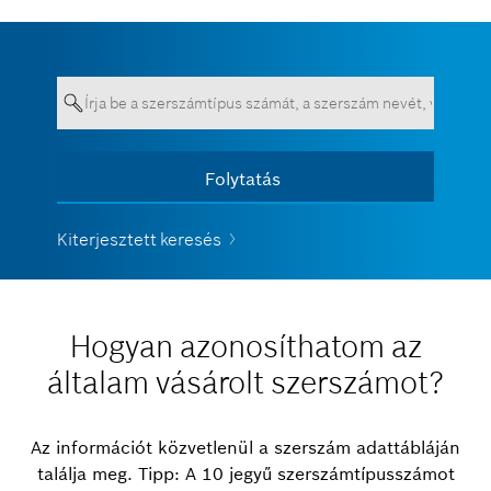
A szövegnek legalább 7 karakterből
Folytatás
Több tétel megjelenítése
vagy 3 betűből kell állnia
Kiterjesztett keresés
Hogyan azonosíthatom az
általam vásárolt szerszámot?
Az információt közvetlenül a szerszám adattábláján
találja meg. Tipp: A 10 jegyű szerszámtípusszámot