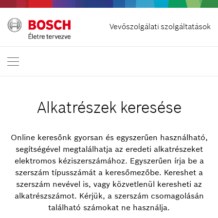
Szerződés visszavonása
Vevőszolgálati szolgáltatások
Bosch Professional
Lépjen velünk kapcsolatba
Magyarország
HU
Alkatrészek keresése
Online keresőnk gyorsan és egyszerűen használható,
segítségével megtalálhatja az eredeti alkatrészeket
elektromos kéziszerszámához. Egyszerűen írja be a
szerszám típusszámát a keresőmezőbe. Kereshet a
szerszám nevével is, vagy közvetlenül keresheti az
alkatrészszámot. Kérjük, a szerszám csomagolásán
található számokat ne használja.