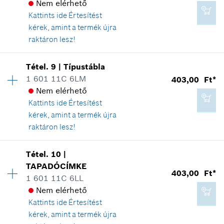
Tartalék alkatrész információ
Nem elérhető
4 846,00 Ft*
Hol kerül használatra
Kattints ide
Értesítést
*
A feltüntetett árak ajánlott bruttó
Az ábrán látható
kérek, amint a termék újra
kiskereskedelmi árak
raktáron lesz!
Elérhetőség
1
Kosárba teszem
Tétel
.
9
|
Típustábla
Árcsoport
:
11
1 601 11C 6LM
403,00 Ft*
403,00 Ft*
Tartalék alkatrész információ
Nem elérhető
*
A feltüntetett árak ajánlott bruttó
Hol kerül használatra
Kattints ide
Értesítést
kiskereskedelmi árak
Az ábrán látható
kérek, amint a termék újra
raktáron lesz!
Kosárba teszem
Elérhetőség
1
Tétel
.
10
|
Árcsoport
:
11
TAPADÓCÍMKE
403,00 Ft*
403,00 Ft*
Tartalék alkatrész információ
1 601 11C 6LL
*
A feltüntetett árak ajánlott bruttó
Hol kerül használatra
Nem elérhető
kiskereskedelmi árak
Az ábrán látható
Kattints ide
Értesítést
kérek, amint a termék újra