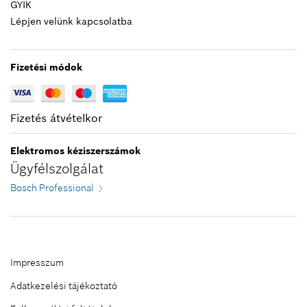
GYIK
653,00 Ft*
Lépjen velünk kapcsolatba
*
A feltüntetett árak ajánlott bruttó
kiskereskedelmi árak
Fizetési módok
Kosárba teszem
Fizetés átvételkor
Elektromos kéziszerszámok
Ügyfélszolgálat
Bosch Professional
Impresszum
Adatkezelési tájékoztató