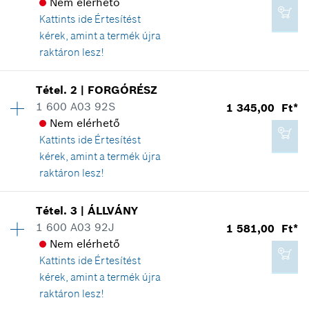
Nem elérhető
Kattints ide
Értesítést
kérek, amint a termék újra
raktáron lesz!
Elérhetőség
1
Tétel
.
2
|
FORGÓRÉSZ
Árcsoport
:
15
1 600 A03 92S
1 345,00 Ft*
Tartalék alkatrész információ
Nem elérhető
Hol kerül használatra
Kattints ide
Értesítést
Az ábrán látható
kérek, amint a termék újra
raktáron lesz!
Elérhetőség
1
Tétel
.
3
|
ÁLLVÁNY
Árcsoport
:
17
1 600 A03 92J
1 581,00 Ft*
935,00 Ft*
Tartalék alkatrész információ
Nem elérhető
*
A feltüntetett árak ajánlott bruttó
Hol kerül használatra
Kattints ide
Értesítést
kiskereskedelmi árak
Az ábrán látható
kérek, amint a termék újra
raktáron lesz!