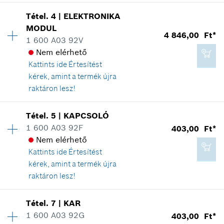
Kosárba teszem
Tétel
.
4
|
ELEKTRONIKA
Elérhetőség
1
MODUL
1 345,00 Ft*
Árcsoport
:
18
4 846,00 Ft*
1 600 A03 92V
Tartalék alkatrész információ
*
A feltüntetett árak ajánlott bruttó
Nem elérhető
Hol kerül használatra
kiskereskedelmi árak
Kattints ide
Értesítést
Az ábrán látható
kérek, amint a termék újra
Kosárba teszem
raktáron lesz!
Tétel
.
5
|
KAPCSOLÓ
Elérhetőség
1
1 600 A03 92F
403,00 Ft*
1 581,00 Ft*
Árcsoport
:
27
Nem elérhető
Tartalék alkatrész információ
*
A feltüntetett árak ajánlott bruttó
Kattints ide
Értesítést
Hol kerül használatra
kiskereskedelmi árak
kérek, amint a termék újra
Az ábrán látható
raktáron lesz!
Kosárba teszem
Elérhetőség
1
Tétel
.
7
|
KAR
Árcsoport
:
11
1 600 A03 92G
403,00 Ft*