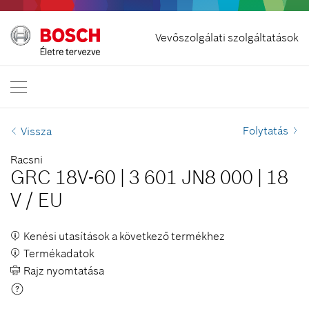
Szerződés visszavonása
Vevőszolgálati szolgáltatások
Bosch Professional
Lépjen velünk kapcsolatba
Magyarország
HU
Folytatás
Vissza
Racsni
GRC 18V-60
|
3 601 JN8 000
|
18
V
/
EU
Kenési utasítások a következő termékhez
Termékadatok
Rajz nyomtatása