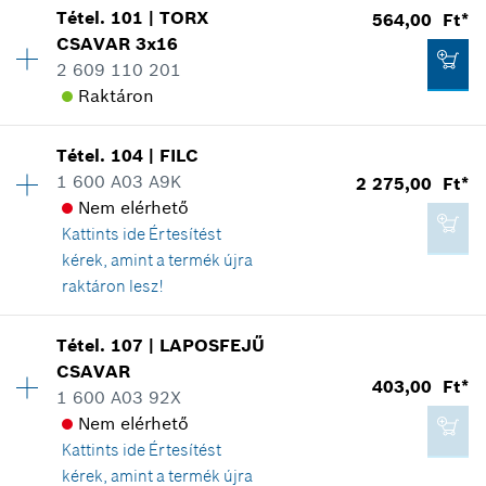
*
A feltüntetett árak ajánlott bruttó
Tétel
.
101
|
TORX
564,00 Ft*
Árcsoport
:
11
kiskereskedelmi árak
CSAVAR
3x16
6 137,00 Ft*
Tartalék alkatrész információ
2 609 110 201
Kosárba teszem
*
A feltüntetett árak ajánlott bruttó
Hol kerül használatra
Raktáron
kiskereskedelmi árak
Az ábrán látható
Tétel
.
104
|
FILC
Elérhetőség
1
Kosárba teszem
1 600 A03 A9K
2 275,00 Ft*
Árcsoport
:
12
Nem elérhető
Tartalék alkatrész információ
Kattints ide
Értesítést
Hol kerül használatra
403,00 Ft*
kérek, amint a termék újra
Az ábrán látható
*
A feltüntetett árak ajánlott bruttó
raktáron lesz!
kiskereskedelmi árak
Elérhetőség
1
Tétel
.
107
|
LAPOSFEJŰ
Árcsoport
:
21
Kosárba teszem
CSAVAR
403,00 Ft*
Tartalék alkatrész információ
1 600 A03 92X
564,00 Ft*
Hol kerül használatra
Nem elérhető
*
A feltüntetett árak ajánlott bruttó
Az ábrán látható
Kattints ide
Értesítést
kiskereskedelmi árak
kérek, amint a termék újra