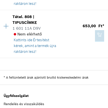
raktáron lesz!
Kosárba teszem
Elérhetőség
4
Tétel
.
808
|
2 275,00 Ft*
Árcsoport
:
11
TIPUSCÍMKE
653,00 Ft*
*
A feltüntetett árak ajánlott bruttó
Tartalék alkatrész információ
1 601 11A D9V
kiskereskedelmi árak
Hol kerül használatra
Nem elérhető
Az ábrán látható
Kattints ide
Értesítést
Kosárba teszem
kérek, amint a termék újra
raktáron lesz!
Elérhetőség
1
403,00 Ft*
Árcsoport
:
13
*
A feltüntetett árak ajánlott bruttó
Tartalék alkatrész információ
*
A feltüntetett árak ajánlott bruttó kiskereskedelmi árak
kiskereskedelmi árak
Hol kerül használatra
Az ábrán látható
Kosárba teszem
Ügyfélszolgálat
Rendelés és visszaküldés