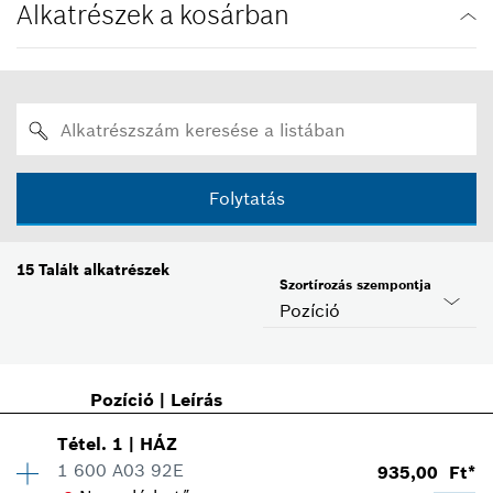
Alkatrészek a kosárban
Folytatás
15
Talált alkatrészek
Szortírozás szempontja
Pozíció
Pozíció
|
Leírás
Tétel
.
1
|
HÁZ
1 600 A03 92E
935,00 Ft*