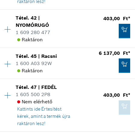
Kosárba teszem
raktáron lesz!
Elérhetőség
1
Tétel
.
42
|
403,00 Ft*
403,00 Ft*
Árcsoport
:
11
NYOMÓRUGÓ
*
A feltüntetett árak ajánlott bruttó
Tartalék alkatrész információ
1 609 280 477
kiskereskedelmi árak
Hol kerül használatra
Raktáron
Az ábrán látható
6 137,00 Ft*
Kosárba teszem
Tétel
.
45
|
Racsni
Elérhetőség
1
1 600 A03 92W
Árcsoport
:
11
Raktáron
Tartalék alkatrész információ
Hol kerül használatra
403,00 Ft*
Elérhetőség
1
Az ábrán látható
Tétel
.
47
|
FEDÉL
Árcsoport
:
29
*
A feltüntetett árak ajánlott bruttó
1 605 500 2P8
403,00 Ft*
kiskereskedelmi árak
Tartalék alkatrész információ
Nem elérhető
Hol kerül használatra
Kattints ide
Értesítést
Kosárba teszem
Az ábrán látható
kérek, amint a termék újra
raktáron lesz!
403,00 Ft*
Elérhetőség
1