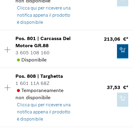
non disponibile
20,41 €*
Clicca qui
per ricevere una
*
Inclusa IVA
notifica appena il prodotto
è disponibile
Aggiungere al carrello
9,87 €*
Disponibilità
1
Pos
.
801
|
Carcassa Del
213,06 €*
Gruppo prezzo
:
27
*
Inclusa IVA
Motore
GR.88
Informazioni parti di ricambio
3 605 108 160
Applicazione del ricambio
Disponibile
Aggiungere al carrello
Mostrare nell'illustrazione
Pos
.
808
|
Targhetta
Disponibilità
1
1 601 11A 68Z
Gruppo prezzo
:
50
37,53 €*
Temporaneamente
Informazioni parti di ricambio
non disponibile
Applicazione del ricambio
16,12 €*
Clicca qui
per ricevere una
Mostrare nell'illustrazione
*
Inclusa IVA
notifica appena il prodotto
è disponibile
Aggiungere al carrello
Disponibilità
1