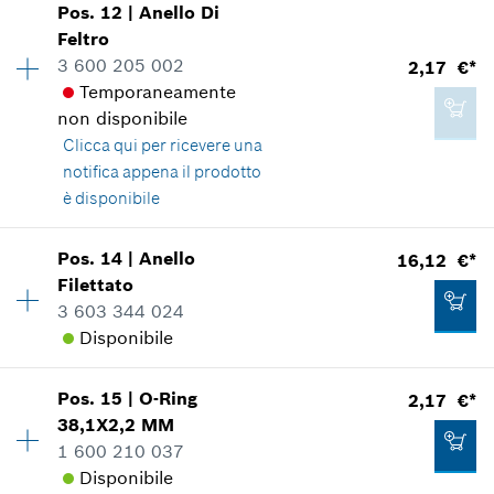
Pos
.
12
|
Anello Di
Disponibilità
1
*
Inclusa IVA
Feltro
Gruppo prezzo
:
41
3 600 205 002
2,17 €*
Informazioni parti di ricambio
Aggiungere al carrello
Temporaneamente
Applicazione del ricambio
non disponibile
Mostrare nell'illustrazione
20,41 €*
Clicca qui
per ricevere una
*
Inclusa IVA
notifica appena il prodotto
è disponibile
Aggiungere al carrello
Pos
.
14
|
Anello
16,12 €*
77,27 €*
Disponibilità
2
Filettato
Gruppo prezzo
:
13
*
Inclusa IVA
3 603 344 024
Informazioni parti di ricambio
Disponibile
Applicazione del ricambio
Mostrare nell'illustrazione
Aggiungere al carrello
Pos
.
15
|
O-Ring
2,17 €*
Disponibilità
1
38,1X2,2 MM
Gruppo prezzo
:
27
1 600 210 037
Informazioni parti di ricambio
Disponibile
Applicazione del ricambio