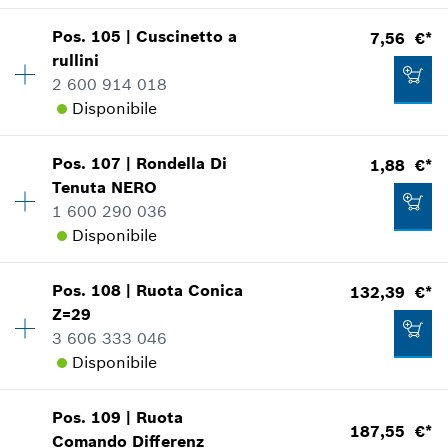
Mostrare nell'illustrazione
Pos
.
105
|
Cuscinetto a
7,56 €*
Disponibilità
1
Aggiungere al carrello
rullini
Gruppo prezzo
:
15
2 600 914 018
Informazioni parti di ricambio
Disponibile
Applicazione del ricambio
Mostrare nell'illustrazione
2,17 €*
Pos
.
107
|
Rondella Di
1,88 €*
Disponibilità
1
*
Inclusa IVA
Tenuta
NERO
Gruppo prezzo
:
21
1 600 290 036
Informazioni parti di ricambio
Aggiungere al carrello
Disponibile
Applicazione del ricambio
Mostrare nell'illustrazione
3,11 €*
Pos
.
108
|
Ruota Conica
132,39 €*
Disponibilità
1
*
Inclusa IVA
Z=29
Gruppo prezzo
:
12
3 606 333 046
Informazioni parti di ricambio
Aggiungere al carrello
Disponibile
Applicazione del ricambio
Mostrare nell'illustrazione
7,56 €*
Disponibilità
1
Pos
.
109
|
Ruota
Gruppo prezzo
:
46
*
Inclusa IVA
187,55 €*
Comando Differenz