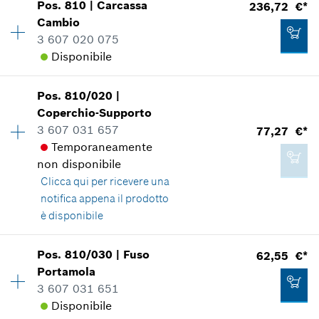
Pos
.
810
|
Carcassa
236,72 €*
Gruppo prezzo
:
34
Cambio
213,06 €*
Informazioni parti di ricambio
3 607 020 075
*
Inclusa IVA
Applicazione del ricambio
Disponibile
Mostrare nell'illustrazione
Aggiungere al carrello
Pos
.
810/020
|
Disponibilità
1
Coperchio-Supporto
Gruppo prezzo
:
51
3 607 031 657
77,27 €*
Informazioni parti di ricambio
Temporaneamente
Applicazione del ricambio
37,53 €*
non disponibile
Mostrare nell'illustrazione
*
Inclusa IVA
Clicca qui
per ricevere una
notifica appena il prodotto
è disponibile
Aggiungere al carrello
Pos
.
810/030
|
Fuso
62,55 €*
236,72 €*
Disponibilità
1
Portamola
Gruppo prezzo
:
41
*
Inclusa IVA
3 607 031 651
Informazioni parti di ricambio
Disponibile
Applicazione del ricambio