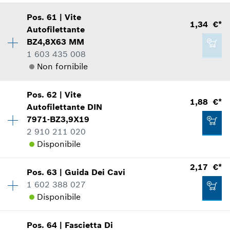
Mostrare nell'illustrazione
2,59 €*
Pos
.
61
|
Vite
Disponibilità
1
*
Inclusa IVA
1,34 €*
Autofilettante
Gruppo prezzo
:
40
BZ4,8X63 MM
Informazioni parti di ricambio
Aggiungere al carrello
1 603 435 008
Applicazione del ricambio
Non fornibile
Mostrare nell'illustrazione
4,48 €*
Disponibilità
2
*
Inclusa IVA
Pos
.
62
|
Vite
Gruppo prezzo
:
11
1,88 €*
Autofilettante
DIN
Aggiungere al carrello
Informazioni parti di ricambio
7971-BZ3,9X19
Applicazione del ricambio
2 910 211 020
69,72 €*
Mostrare nell'illustrazione
Disponibile
*
Inclusa IVA
2,17 €*
Pos
.
63
|
Guida Dei Cavi
Disponibilità
2
Aggiungere al carrello
1 602 388 027
Gruppo prezzo
:
12
Disponibile
1,34 €*
Informazioni parti di ricambio
Applicazione del ricambio
*
Inclusa IVA
Mostrare nell'illustrazione
Pos
.
64
|
Fascietta Di
Disponibilità
1