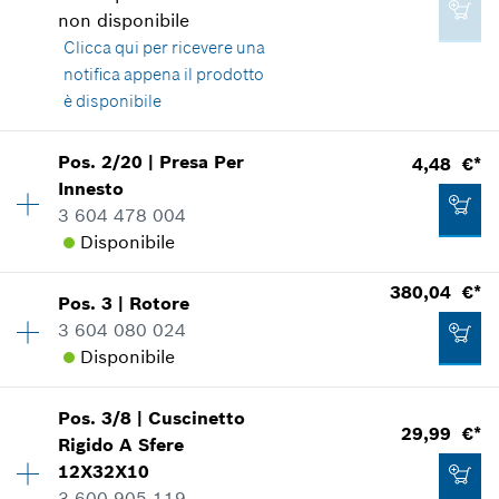
non disponibile
Clicca qui
per ricevere una
notifica appena il prodotto
è disponibile
Pos
.
2/20
|
Presa Per
4,48 €*
Disponibilità
1
Innesto
Gruppo prezzo
:
59
3 604 478 004
Informazioni parti di ricambio
Disponibile
Applicazione del ricambio
Mostrare nell'illustrazione
380,04 €*
Pos
.
3
|
Rotore
Disponibilità
2
3 604 080 024
Gruppo prezzo
:
17
Disponibile
Informazioni parti di ricambio
Applicazione del ricambio
Mostrare nell'illustrazione
598,34 €*
Pos
.
3/8
|
Cuscinetto
Disponibilità
1
29,99 €*
Rigido A Sfere
Gruppo prezzo
:
55
*
Inclusa IVA
12X32X10
Informazioni parti di ricambio
3 600 905 119