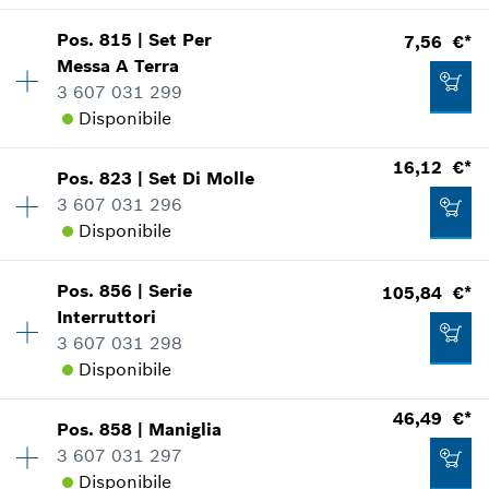
Mostrare nell'illustrazione
Aggiungere al carrello
Pos
.
815
|
Set Per
7,56 €*
Disponibilità
1
Messa A Terra
Gruppo prezzo
:
39
3 607 031 299
Informazioni parti di ricambio
Disponibile
Applicazione del ricambio
Mostrare nell'illustrazione
77,27 €*
16,12 €*
Pos
.
823
|
Set Di Molle
Disponibilità
1
*
Inclusa IVA
3 607 031 296
Gruppo prezzo
:
21
Disponibile
Informazioni parti di ricambio
Aggiungere al carrello
Applicazione del ricambio
Mostrare nell'illustrazione
62,55 €*
Pos
.
856
|
Serie
105,84 €*
Disponibilità
1
Interruttori
Gruppo prezzo
:
27
*
Inclusa IVA
3 607 031 298
Informazioni parti di ricambio
Disponibile
Applicazione del ricambio
Aggiungere al carrello
Mostrare nell'illustrazione
46,49 €*
7,56 €*
Pos
.
858
|
Maniglia
Disponibilità
1
3 607 031 297
Gruppo prezzo
:
44
*
Inclusa IVA
Disponibile
Informazioni parti di ricambio