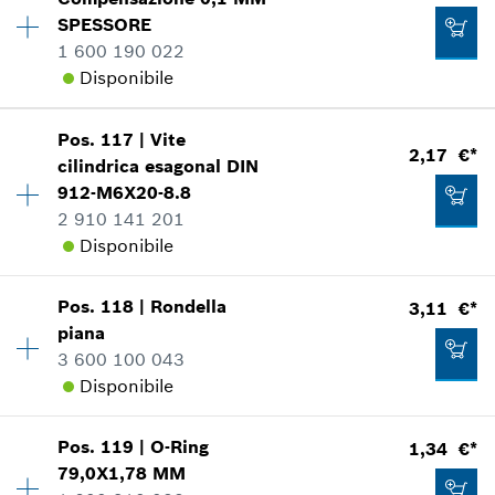
Gruppo prezzo
:
13
SPESSORE
Informazioni parti di ricambio
1 600 190 022
Applicazione del ricambio
1,34 €*
Disponibile
Mostrare nell'illustrazione
*
Inclusa IVA
Pos
.
117
|
Vite
Disponibilità
1
2,17 €*
Aggiungere al carrello
cilindrica esagonal
DIN
Gruppo prezzo
:
11
912-M6X20-8.8
Informazioni parti di ricambio
2 910 141 201
Applicazione del ricambio
2,17 €*
Disponibile
Mostrare nell'illustrazione
*
Inclusa IVA
Pos
.
118
|
Rondella
3,11 €*
Disponibilità
1
Aggiungere al carrello
piana
Gruppo prezzo
:
13
3 600 100 043
Informazioni parti di ricambio
Disponibile
1,34 €*
Applicazione del ricambio
Mostrare nell'illustrazione
Disponibilità
1
*
Inclusa IVA
Pos
.
119
|
O-Ring
1,34 €*
Gruppo prezzo
:
15
79,0X1,78 MM