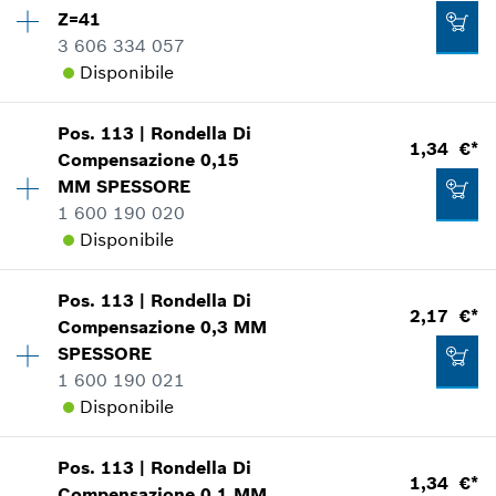
Informazioni parti di ricambio
Z=41
Aggiungere al carrello
Applicazione del ricambio
3 606 334 057
Mostrare nell'illustrazione
Disponibile
1,88 €*
*
Inclusa IVA
Pos
.
113
|
Rondella Di
Disponibilità
1
1,34 €*
Compensazione
0,15
Gruppo prezzo
:
49
Aggiungere al carrello
MM
SPESSORE
132,39 €*
Informazioni parti di ricambio
1 600 190 020
Applicazione del ricambio
*
Inclusa IVA
Disponibile
Mostrare nell'illustrazione
Aggiungere al carrello
Pos
.
113
|
Rondella Di
Disponibilità
1
2,17 €*
Compensazione
0,3 MM
Gruppo prezzo
:
11
SPESSORE
Informazioni parti di ricambio
1 600 190 021
Applicazione del ricambio
187,55 €*
Disponibile
Mostrare nell'illustrazione
*
Inclusa IVA
Pos
.
113
|
Rondella Di
Disponibilità
1
1,34 €*
Aggiungere al carrello
Compensazione
0,1 MM