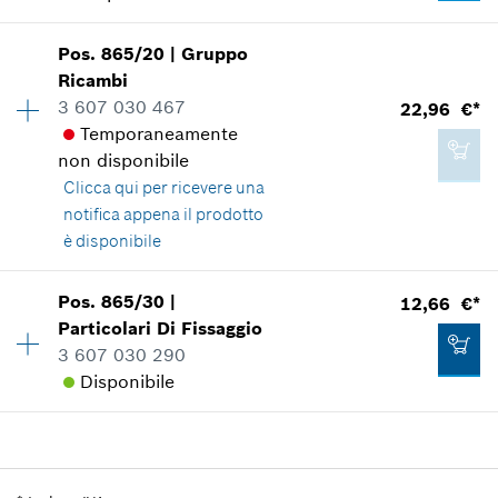
Applicazione del ricambio
Aggiungere al carrello
Mostrare nell'illustrazione
16,12 €*
Pos
.
865/20
|
Gruppo
Disponibilità
1
Ricambi
Gruppo prezzo
:
36
*
Inclusa IVA
3 607 030 467
22,96 €*
Informazioni parti di ricambio
Temporaneamente
Applicazione del ricambio
Aggiungere al carrello
non disponibile
Mostrare nell'illustrazione
Clicca qui
per ricevere una
105,84 €*
notifica appena il prodotto
*
Inclusa IVA
è disponibile
Disponibilità
1
Aggiungere al carrello
Pos
.
865/30
|
12,66 €*
46,49 €*
Gruppo prezzo
:
30
Particolari Di Fissaggio
*
Inclusa IVA
Informazioni parti di ricambio
3 607 030 290
Applicazione del ricambio
Disponibile
Mostrare nell'illustrazione
Aggiungere al carrello
Disponibilità
1
Gruppo prezzo
:
25
Informazioni parti di ricambio