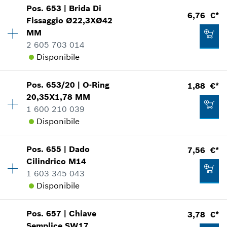
Pos
.
653
|
Brida Di
Disponibilità
1
*
Inclusa IVA
6,76 €*
Fissaggio
Ø22,3XØ42
Gruppo prezzo
:
16
MM
Informazioni parti di ricambio
Aggiungere al carrello
2 605 703 014
Applicazione del ricambio
Disponibile
Mostrare nell'illustrazione
16,12 €*
*
Inclusa IVA
Pos
.
653/20
|
O-Ring
1,88 €*
Disponibilità
1
20,35X1,78 MM
Gruppo prezzo
:
20
Aggiungere al carrello
1 600 210 039
Informazioni parti di ricambio
Disponibile
Applicazione del ricambio
3,78 €*
Mostrare nell'illustrazione
*
Inclusa IVA
Pos
.
655
|
Dado
7,56 €*
Disponibilità
1
Cilindrico
M14
Gruppo prezzo
:
12
Aggiungere al carrello
1 603 345 043
Informazioni parti di ricambio
Disponibile
Applicazione del ricambio
Mostrare nell'illustrazione
6,76 €*
Pos
.
657
|
Chiave
3,78 €*
Disponibilità
1
*
Inclusa IVA
Semplice
SW17