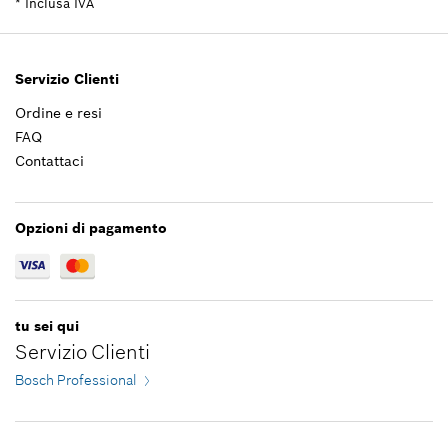
*
Inclusa IVA
Applicazione del ricambio
22,96 €*
Mostrare nell'illustrazione
*
Inclusa IVA
Servizio Clienti
Ordine e resi
Aggiungere al carrello
FAQ
Contattaci
12,66 €*
*
Inclusa IVA
Opzioni di pagamento
Aggiungere al carrello
tu sei qui
Servizio Clienti
Bosch Professional