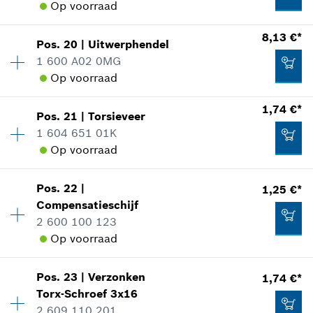
Op voorraad
reserveonderdelen informatie
Toepassingsinstructie
3,51 €*
Beschikbaarheid
1
8,13 €*
In weergave tonen
Pos
.
20
|
Uitwerphendel
Prijsgroep
:
34
*
Prijs incl. BTW
1 600 A02 0MG
reserveonderdelen informatie
Op voorraad
Aan winkelwagen toevoegen
Toepassingsinstructie
Beschikbaarheid
1
1,74 €*
In weergave tonen
Pos
.
21
|
Torsieveer
Prijsgroep
:
22
2,40 €*
1 604 651 01K
reserveonderdelen informatie
Op voorraad
*
Prijs incl. BTW
Toepassingsinstructie
Beschikbaarheid
1
In weergave tonen
34,81 €*
Pos
.
22
|
1,25 €*
Prijsgroep
:
12
Aan winkelwagen toevoegen
Compensatieschijf
*
Prijs incl. BTW
reserveonderdelen informatie
2 600 100 123
Toepassingsinstructie
Op voorraad
Aan winkelwagen toevoegen
In weergave tonen
8,13 €*
Pos
.
23
|
Verzonken
1,74 €*
Beschikbaarheid
1
*
Prijs incl. BTW
Torx-Schroef
3x16
Prijsgroep
:
11
2 609 110 201
reserveonderdelen informatie