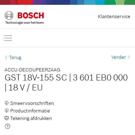
Contract herroepen
Klantenservice
Bosch Professional
Neem contact met ons op
Nederland
NL
Verder
Terug
ACCU-DECOUPEERZAAG
GST 18V-155 SC
|
3 601 EB0 000
|
18 V
/
EU
Smeervoorschriften
Productinformatie
Tekening afdrukken