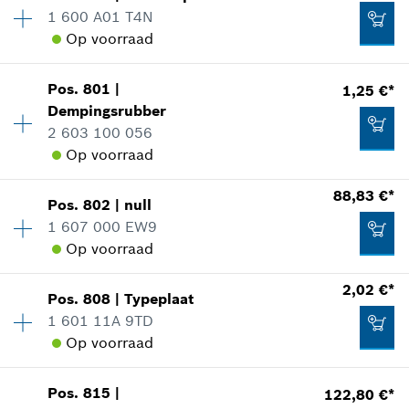
9,16 €*
Beschikbaarheid
1
1 600 A01 T4N
Prijsgroep
:
11
*
Prijs incl. BTW
Op voorraad
reserveonderdelen informatie
Toepassingsinstructie
Beschikbaarheid
1
In weergave tonen
Aan winkelwagen toevoegen
Pos
.
801
|
1,25 €*
Prijsgroep
:
15
Dempingsrubber
reserveonderdelen informatie
2 603 100 056
Toepassingsinstructie
Op voorraad
In weergave tonen
88,83 €*
1,25 €*
Pos
.
802
|
null
Beschikbaarheid
2
1 607 000 EW9
Prijsgroep
:
11
*
Prijs incl. BTW
Op voorraad
reserveonderdelen informatie
Toepassingsinstructie
2,89 €*
Beschikbaarheid
1
2,02 €*
Aan winkelwagen toevoegen
In weergave tonen
Pos
.
808
|
Typeplaat
Prijsgroep
:
43
*
Prijs incl. BTW
1 601 11A 9TD
reserveonderdelen informatie
Op voorraad
Aan winkelwagen toevoegen
Toepassingsinstructie
Beschikbaarheid
1
In weergave tonen
Pos
.
815
|
122,80 €*
Prijsgroep
:
13