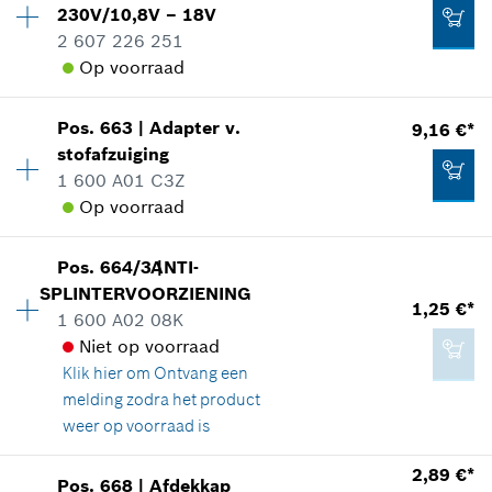
reserveonderdelen informatie
230V/10,8V – 18V
Toepassingsinstructie
2 607 226 251
1,25 €*
In weergave tonen
Op voorraad
*
Prijs incl. BTW
Pos
.
663
|
Adapter v.
9,16 €*
Beschikbaarheid
1
Aan winkelwagen toevoegen
stofafzuiging
Prijsgroep
:
41
1 600 A01 C3Z
110,30 €*
reserveonderdelen informatie
Op voorraad
Toepassingsinstructie
*
Prijs incl. BTW
In weergave tonen
Beschikbaarheid
1
Pos
.
664/3
ANTI-
|
Prijsgroep
:
23
Aan winkelwagen toevoegen
SPLINTERVOORZIENING
1,25 €*
reserveonderdelen informatie
1 600 A02 08K
Toepassingsinstructie
Niet op voorraad
In weergave tonen
Klik hier om
Ontvang een
71,68 €*
melding zodra het product
*
Prijs incl. BTW
weer op voorraad is
2,89 €*
Aan winkelwagen toevoegen
Pos
.
668
|
Afdekkap