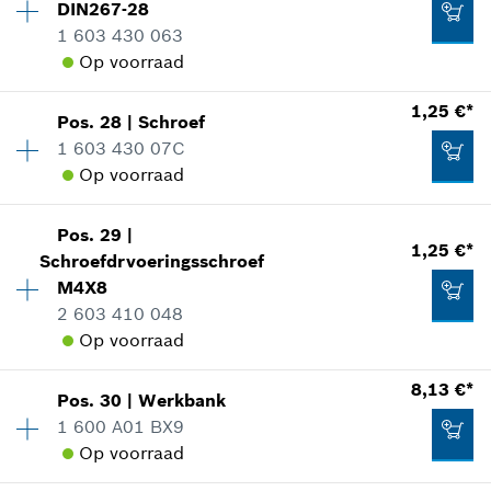
reserveonderdelen informatie
DIN267-28
Toepassingsinstructie
1 603 430 063
Aan winkelwagen toevoegen
In weergave tonen
Op voorraad
1,25 €*
Beschikbaarheid
2
1,25 €*
Pos
.
28
|
Schroef
Prijsgroep
:
10
*
Prijs incl. BTW
1 603 430 07C
reserveonderdelen informatie
Op voorraad
7,02 €*
Aan winkelwagen toevoegen
Toepassingsinstructie
Beschikbaarheid
1
*
Prijs incl. BTW
In weergave tonen
Pos
.
29
|
Prijsgroep
:
11
1,25 €*
Schroefdrvoeringsschroef
Aan winkelwagen toevoegen
reserveonderdelen informatie
M4X8
Toepassingsinstructie
2 603 410 048
In weergave tonen
Op voorraad
0,83 €*
*
Prijs incl. BTW
8,13 €*
Pos
.
30
|
Werkbank
Beschikbaarheid
2
1 600 A01 BX9
Prijsgroep
:
11
Aan winkelwagen toevoegen
Op voorraad
1,25 €*
reserveonderdelen informatie
Toepassingsinstructie