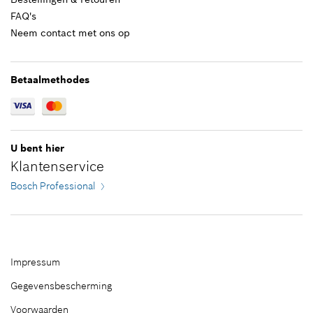
FAQ's
64,67 €*
Neem contact met ons op
*
Prijs incl. BTW
Betaalmethodes
Aan winkelwagen toevoegen
U bent hier
Klantenservice
Bosch Professional
Impressum
Gegevensbescherming
Voorwaarden