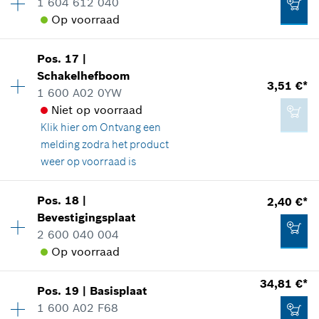
1 604 612 040
reserveonderdelen informatie
Op voorraad
Aan winkelwagen toevoegen
Toepassingsinstructie
2,40 €*
Beschikbaarheid
2
In weergave tonen
Pos
.
17
|
Prijsgroep
:
11
*
Prijs incl. BTW
Schakelhefboom
3,51 €*
reserveonderdelen informatie
1 600 A02 0YW
Aan winkelwagen toevoegen
Toepassingsinstructie
Niet op voorraad
In weergave tonen
Klik hier om
Ontvang een
2,40 €*
melding zodra het product
*
Prijs incl. BTW
weer op voorraad is
Beschikbaarheid
1
Aan winkelwagen toevoegen
Pos
.
18
|
2,40 €*
1,25 €*
Prijsgroep
:
16
Bevestigingsplaat
*
Prijs incl. BTW
reserveonderdelen informatie
2 600 040 004
Toepassingsinstructie
Op voorraad
In weergave tonen
Aan winkelwagen toevoegen
34,81 €*
Pos
.
19
|
Basisplaat
Beschikbaarheid
1
1 600 A02 F68
Prijsgroep
:
14