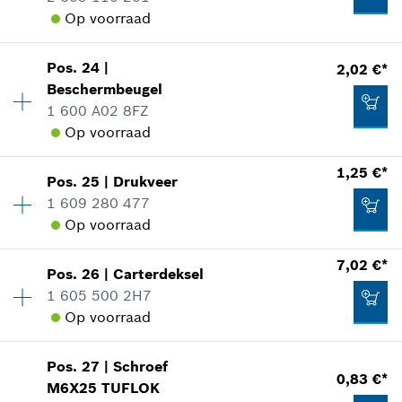
Aan winkelwagen toevoegen
Op voorraad
Toepassingsinstructie
1,74 €*
In weergave tonen
*
Prijs incl. BTW
Pos
.
24
|
2,02 €*
Beschikbaarheid
12
Beschermbeugel
Prijsgroep
:
12
Aan winkelwagen toevoegen
1 600 A02 8FZ
reserveonderdelen informatie
Op voorraad
Toepassingsinstructie
In weergave tonen
1,25 €*
Beschikbaarheid
1
1,25 €*
Pos
.
25
|
Drukveer
Prijsgroep
:
13
*
Prijs incl. BTW
1 609 280 477
reserveonderdelen informatie
Op voorraad
Aan winkelwagen toevoegen
Toepassingsinstructie
7,02 €*
In weergave tonen
1,74 €*
Pos
.
26
|
Carterdeksel
Beschikbaarheid
1
1 605 500 2H7
Prijsgroep
:
11
*
Prijs incl. BTW
Op voorraad
reserveonderdelen informatie
Toepassingsinstructie
Beschikbaarheid
1
Aan winkelwagen toevoegen
In weergave tonen
2,02 €*
Pos
.
27
|
Schroef
Prijsgroep
:
21
0,83 €*
M6X25 TUFLOK
*
Prijs incl. BTW