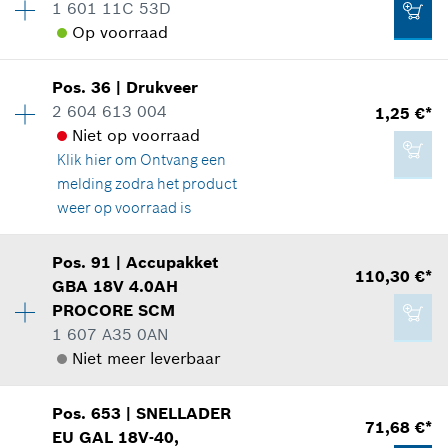
23,90 €*
1 601 11C 53D
reserveonderdelen informatie
Op voorraad
*
Prijs incl. BTW
Toepassingsinstructie
Beschikbaarheid
1
In weergave tonen
Pos
.
36
|
Drukveer
Prijsgroep
:
12
Aan winkelwagen toevoegen
0,83 €*
2 604 613 004
1,25 €*
reserveonderdelen informatie
Niet op voorraad
*
Prijs incl. BTW
Toepassingsinstructie
Klik hier om
Ontvang een
In weergave tonen
melding zodra het product
0,83 €*
Aan winkelwagen toevoegen
weer op voorraad is
*
Prijs incl. BTW
Pos
.
91
|
Accupakket
Beschikbaarheid
1
110,30 €*
Aan winkelwagen toevoegen
GBA 18V 4.0AH
1,74 €*
Prijsgroep
:
11
PROCORE SCM
reserveonderdelen informatie
*
Prijs incl. BTW
1 607 A35 0AN
Toepassingsinstructie
Niet meer leverbaar
In weergave tonen
Aan winkelwagen toevoegen
Beschikbaarheid
1
Pos
.
653
|
SNELLADER
Prijsgroep
:
45
71,68 €*
EU GAL 18V-40,