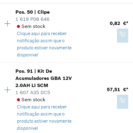
fabricante incluindo IVA
Indicar na apresentação
Pos
.
50
|
Clipe
Disponibilidade
5
Adicionar ao carrinho das compras
1 619 P08 646
Grupo de preço
:
10
0,82 €*
Sem stock
Informações de peças sobressalentes
Clique aqui para
receber
Comprovante de aplicação
1,73 €*
notificação assim que o
Indicar na apresentação
*
Recomendação de preço não vinculativa do
produto estiver novamente
fabricante incluindo IVA
disponível
Adicionar ao carrinho das compras
Pos
.
91
|
Kit De
Disponibilidade
1
Acumuladores
GBA 12V
0,82 €*
Grupo de preço
:
10
2.0AH LI SCM
Informações de peças sobressalentes
57,51 €*
*
Recomendação de preço não vinculativa do
1 607 A35 0C5
Comprovante de aplicação
fabricante incluindo IVA
Sem stock
Indicar na apresentação
Clique aqui para
receber
notificação assim que o
Adicionar ao carrinho das compras
produto estiver novamente
disponível