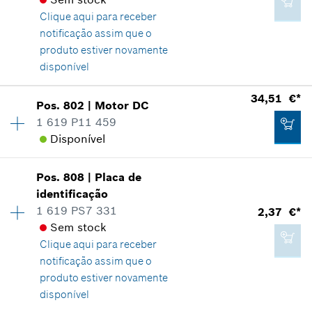
*
Recomendação de preço não vinculativa do
Clique aqui para
receber
fabricante incluindo IVA
notificação assim que o
produto estiver novamente
disponível
Adicionar ao carrinho das compras
79,56 €*
34,51 €*
Pos
.
802
|
Motor DC
Disponibilidade
1
*
Recomendação de preço não vinculativa do
1 619 P11 459
Grupo de preço
:
38
fabricante incluindo IVA
Disponível
Informações de peças sobressalentes
Comprovante de aplicação
Adicionar ao carrinho das compras
Indicar na apresentação
Pos
.
808
|
Placa de
Disponibilidade
1
identificação
Grupo de preço
:
34
1 619 PS7 331
2,37 €*
Informações de peças sobressalentes
Sem stock
Comprovante de aplicação
Clique aqui para
receber
Indicar na apresentação
notificação assim que o
52,00 €*
produto estiver novamente
*
Recomendação de preço não vinculativa do
disponível
fabricante incluindo IVA