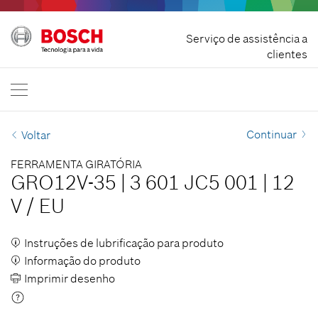
Rescindir contrato
Serviço de assistência a
Bosch Professional
clientes
Contacte-nos
Portuguesa
PT
Continuar
Voltar
FERRAMENTA GIRATÓRIA
GRO12V-35
|
3 601 JC5 001
|
12
V
/
EU
Instruções de lubrificação para produto
Informação do produto
Imprimir desenho