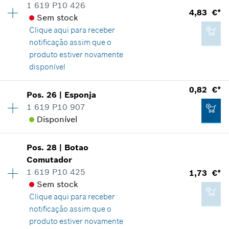
1 619 P10 426
Grupo de preço
:
13
4,83 €*
*
Recomendação de preço não vinculativa do
Sem stock
Informações de peças sobressalentes
fabricante incluindo IVA
Clique aqui para
receber
Comprovante de aplicação
notificação assim que o
Indicar na apresentação
produto estiver novamente
Adicionar ao carrinho das compras
disponível
0,82 €*
Pos
.
26
|
Esponja
Disponibilidade
1
1 619 P10 907
1,99 €*
Grupo de preço
:
18
Disponível
Informações de peças sobressalentes
*
Recomendação de preço não vinculativa do
Comprovante de aplicação
fabricante incluindo IVA
Indicar na apresentação
Pos
.
28
|
Botao
Disponibilidade
2
Comutador
Grupo de preço
:
10
Adicionar ao carrinho das compras
1 619 P10 425
1,73 €*
Informações de peças sobressalentes
Sem stock
Comprovante de aplicação
Clique aqui para
receber
Indicar na apresentação
notificação assim que o
4,83 €*
produto estiver novamente