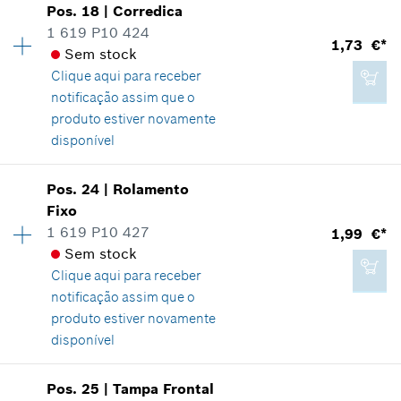
Adicionar ao carrinho das compras
Pos
.
18
|
Corredica
Disponibilidade
1
*
Recomendação de preço não vinculativa do
1 619 P10 424
Grupo de preço
:
13
1,73 €*
fabricante incluindo IVA
Sem stock
Informações de peças sobressalentes
Clique aqui para
receber
Comprovante de aplicação
Adicionar ao carrinho das compras
notificação assim que o
Indicar na apresentação
produto estiver novamente
disponível
Pos
.
24
|
Rolamento
Disponibilidade
1
Fixo
1,99 €*
Grupo de preço
:
12
1 619 P10 427
1,99 €*
Informações de peças sobressalentes
*
Recomendação de preço não vinculativa do
Sem stock
Comprovante de aplicação
fabricante incluindo IVA
Clique aqui para
receber
Indicar na apresentação
notificação assim que o
produto estiver novamente
Adicionar ao carrinho das compras
disponível
Pos
.
25
|
Tampa Frontal
1,73 €*
Disponibilidade
1