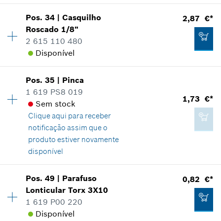
13,01 €*
Disponibilidade
1
Pos
.
34
|
Casquilho
2,87 €*
Grupo de preço
:
14
*
Recomendação de preço não vinculativa do
Roscado
1/8"
fabricante incluindo IVA
Informações de peças sobressalentes
2 615 110 480
Comprovante de aplicação
Disponível
Indicar na apresentação
Adicionar ao carrinho das compras
Pos
.
35
|
Pinca
Disponibilidade
1
1 619 PS8 019
Grupo de preço
:
15
1,73 €*
Sem stock
Informações de peças sobressalentes
Clique aqui para
receber
Comprovante de aplicação
2,37 €*
notificação assim que o
Indicar na apresentação
*
Recomendação de preço não vinculativa do
produto estiver novamente
fabricante incluindo IVA
disponível
Disponibilidade
1
Adicionar ao carrinho das compras
Pos
.
49
|
Parafuso
0,82 €*
Grupo de preço
:
12
Lonticular Torx
3X10
2,87 €*
Informações de peças sobressalentes
1 619 P00 220
*
Recomendação de preço não vinculativa do
Comprovante de aplicação
Disponível