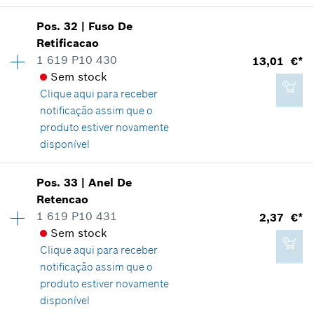
Pos
.
32
|
Fuso De
Disponibilidade
1
Retificacao
1,73 €*
Grupo de preço
:
10
1 619 P10 430
13,01 €*
Informações de peças sobressalentes
*
Recomendação de preço não vinculativa do
Sem stock
Comprovante de aplicação
fabricante incluindo IVA
Clique aqui para
receber
Indicar na apresentação
notificação assim que o
produto estiver novamente
Adicionar ao carrinho das compras
disponível
Disponibilidade
1
Pos
.
33
|
Anel De
0,82 €*
Grupo de preço
:
26
Retencao
*
Recomendação de preço não vinculativa do
Informações de peças sobressalentes
1 619 P10 431
2,37 €*
fabricante incluindo IVA
Comprovante de aplicação
Sem stock
Indicar na apresentação
Clique aqui para
receber
notificação assim que o
Adicionar ao carrinho das compras
produto estiver novamente
disponível