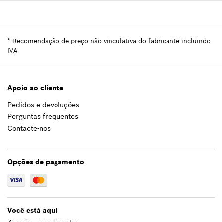
Disponibilidade
1
34,51 €*
Grupo de preço
:
14
Adicionar ao carrinho das compras
*
Recomendação de preço não vinculativa do
Informações de peças sobressalentes
*
Recomendação de preço não vinculativa do fabricante incluindo
fabricante incluindo IVA
Comprovante de aplicação
IVA
Indicar na apresentação
Adicionar ao carrinho das compras
Apoio ao cliente
Pedidos e devoluções
2,37 €*
Perguntas frequentes
Contacte-nos
*
Recomendação de preço não vinculativa do
fabricante incluindo IVA
Opções de pagamento
Adicionar ao carrinho das compras
Você está aqui