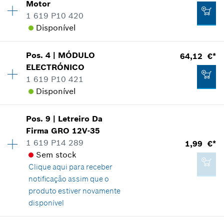
Motor
1 619 P10 420
Disponível
Pos
.
4
|
MÓDULO
64,12 €*
Disponibilidade
1
ELECTRÓNICO
Grupo de preço
:
28
1 619 P10 421
Informações de peças sobressalentes
Disponível
Comprovante de aplicação
Indicar na apresentação
Disponibilidade
1
Pos
.
9
|
Letreiro Da
Grupo de preço
:
40
Firma
GRO 12V-35
Informações de peças sobressalentes
1 619 P14 289
1,99 €*
Comprovante de aplicação
Sem stock
Indicar na apresentação
Clique aqui para
receber
16,64 €*
notificação assim que o
*
Recomendação de preço não vinculativa do
produto estiver novamente
fabricante incluindo IVA
disponível
64,12 €*