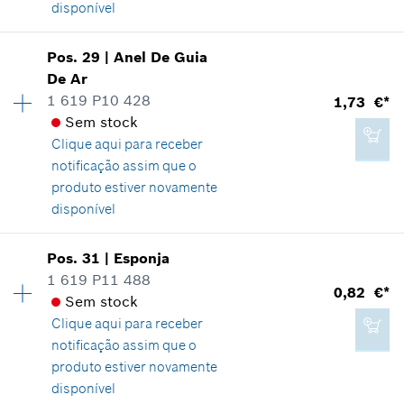
*
Recomendação de preço não vinculativa do
disponível
fabricante incluindo IVA
Pos
.
29
|
Anel De Guia
0,82 €*
Disponibilidade
1
Adicionar ao carrinho das compras
De Ar
Grupo de preço
:
12
*
Recomendação de preço não vinculativa do
1 619 P10 428
1,73 €*
Informações de peças sobressalentes
fabricante incluindo IVA
Sem stock
Comprovante de aplicação
Clique aqui para
receber
Indicar na apresentação
notificação assim que o
Adicionar ao carrinho das compras
produto estiver novamente
disponível
Pos
.
31
|
Esponja
1,73 €*
Disponibilidade
1
1 619 P11 488
Grupo de preço
:
12
0,82 €*
*
Recomendação de preço não vinculativa do
Sem stock
Informações de peças sobressalentes
fabricante incluindo IVA
Clique aqui para
receber
Comprovante de aplicação
notificação assim que o
Indicar na apresentação
produto estiver novamente
Adicionar ao carrinho das compras
disponível