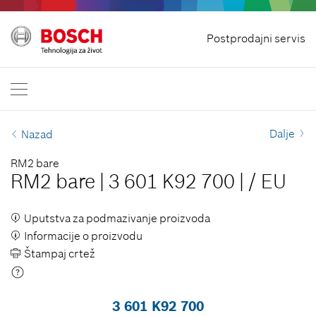
Početna strana
Postprodajni servis
Bosch Professional
Kontaktirajte nas
Srbija
SR
SR
| Srpski
EN
| English
Dalje
Nazad
RM2 bare
RM2 bare
|
3 601 K92 700
|
/
EU
Uputstva za podmazivanje proizvoda
Informacije o proizvodu
Štampaj crtež
3 601 K92 700