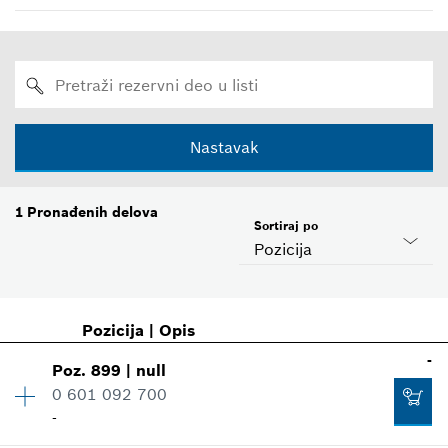
Nastavak
1
Pronađenih delova
Sortiraj po
Pozicija
Pozicija
|
Opis
-
Poz
.
899
|
null
0 601 092 700
-