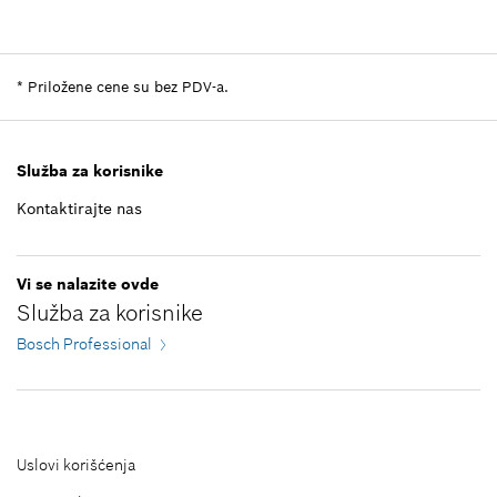
Kvantitet
1
Grupa cena
:
-
Informacije o rezervnom delu
*
Priložene cene su bez PDV-a.
Gde se koristi deo
Prikazati u prikazu
Služba za korisnike
Kontaktirajte nas
-
Vi se nalazite ovde
Služba za korisnike
Dodaj u korpu
Bosch Professional
Uslovi korišćenja