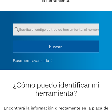
la herramienta.
Su entrada debe contener un
buscar
Ver todo
mínimo de 3 caracteres.
Búsqueda avanzada
¿Cómo puedo identificar mi
herramienta?
Encontrará la información directamente en la placa de