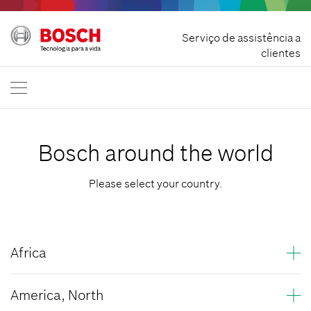
Rescindir contrato
Serviço de assistência a
Bosch DIY
clientes
Contacte-nos
Portuguesa
PT
Bosch around the world
Please select your country.
Africa
Algeria
America, North
Angola