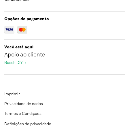
Greece
Jordan
Hungary
Kazakhstan
Opções de pagamento
Ireland
Kuwait
Italy
Lebanon
Latvia
Malaysia
Lithuania
Oman
Você está aqui
Apoio ao cliente
Netherlands
Pakistan
Norway
Bosch DIY
Philippines
Poland
Qatar
Portugal
Republic of Korea
Romania
Saudi Arabia
Imprimir
Serbia
Singapore
Slovakia
Privacidade de dados
Taiwan
Slovenia
Thailand
Termos e Condições
Spain
Turkey
Definições de privacidade
Sweden