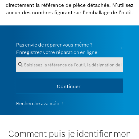
directement la référence de pièce détachée. N’utilisez
aucun des nombres figurant sur l’emballage de l’outil.
Pas envie de réparer vous-même ?
Enregistrez votre réparation en ligne.
Your entry must contain a minimum
Continuer
Show all
of 3 characters.
Recherche avancée
Comment puis-je identifier mon