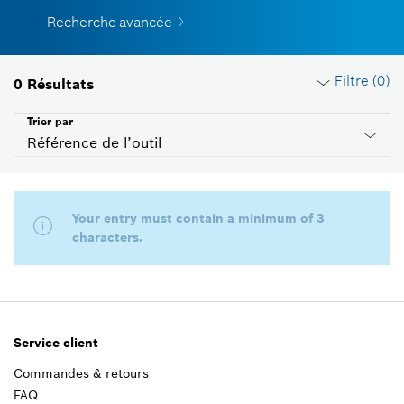
Recherche avancée
Filtre (
0
)
0
Résultats
Trier par
Référence de l’outil
Effacer filtres
Your entry must contain a minimum of 3
characters.
Catégorie de produits
Veuillez choisir
Tension
Service client
Veuillez choisir
Commandes & retours
FAQ
Pays