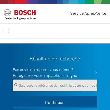
Accueil
Service Après-Vente
Bosch Professional
Nous contacter
Suisse
FR
DE
| Deutsch
FR
| Français
Résultats de recherche
Pas envie de réparer vous-même ?
Enregistrez votre réparation en ligne.
Your entry must contain a minimum
Continuer
Show all
of 3 characters.