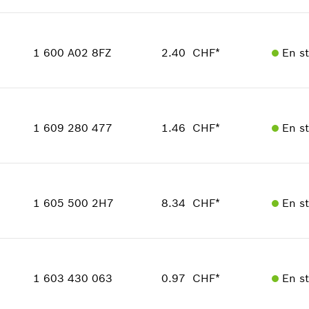
Adaptable sur outils
Quantité
Positionner dans la vue éclatée
12
Groupe de prix
:
12
1 600 A02 8FZ
2.40 CHF*
En s
Informations pièces détachées
Adaptable sur outils
Quantité
1
Positionner dans la vue éclatée
Groupe de prix
:
13
1 609 280 477
1.46 CHF*
En s
Informations pièces détachées
Adaptable sur outils
Positionner dans la vue éclatée
Quantité
1
Groupe de prix
:
11
1 605 500 2H7
8.34 CHF*
En s
Informations pièces détachées
Adaptable sur outils
Quantité
1
Positionner dans la vue éclatée
Groupe de prix
:
21
1 603 430 063
0.97 CHF*
En s
Informations pièces détachées
Adaptable sur outils