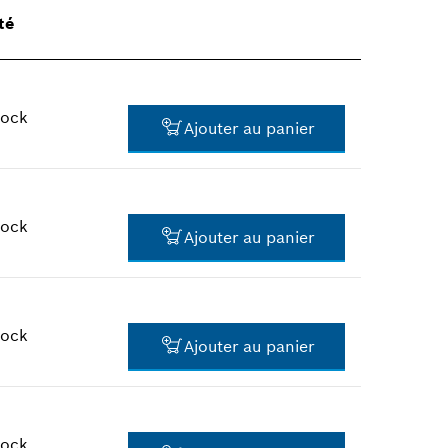
té
tock
Ajouter au panier
tock
Ajouter au panier
33.05 CHF*
*
Tous les prix TTC hors frais de
port
tock
Ajouter au panier
131.42 CHF*
*
Tous les prix TTC hors frais de
port
tock