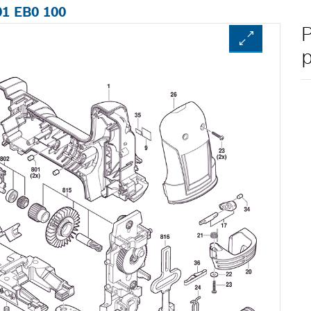
01 EB0 100
P
p