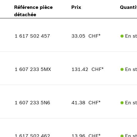
Référence pièce
Prix
Quanti
détachée
1 617 S02 457
33.05 CHF*
En s
Quantité
1
Groupe de prix
:
32
1 607 233 5MX
131.42 CHF*
En s
Informations pièces détachées
Adaptable sur outils
Quantité
Positionner dans la vue éclatée
1
Groupe de prix
:
45
1 607 233 5N6
41.38 CHF*
En s
Informations pièces détachées
Adaptable sur outils
Positionner dans la vue éclatée
Quantité
1
Groupe de prix
:
34
1 617 S02 462
13.96 CHF*
En s