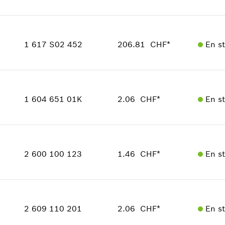
Adaptable sur outils
Quantité
1
Positionner dans la vue éclatée
Groupe de prix
:
49
1 617 S02 452
206.81 CHF*
En s
Informations pièces détachées
Adaptable sur outils
Quantité
Positionner dans la vue éclatée
1
Groupe de prix
:
49
1 604 651 01K
2.06 CHF*
En s
Informations pièces détachées
Adaptable sur outils
Quantité
Positionner dans la vue éclatée
1
Groupe de prix
:
12
2 600 100 123
1.46 CHF*
En s
Informations pièces détachées
Adaptable sur outils
Positionner dans la vue éclatée
Quantité
1
Groupe de prix
:
11
2 609 110 201
2.06 CHF*
En s
Informations pièces détachées