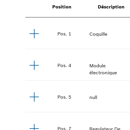
Position
Déscription
Pos
.
1
Coquille
Pos
.
4
Module
électronique
Pos
.
5
null
Pos
.
7
Regulateur De