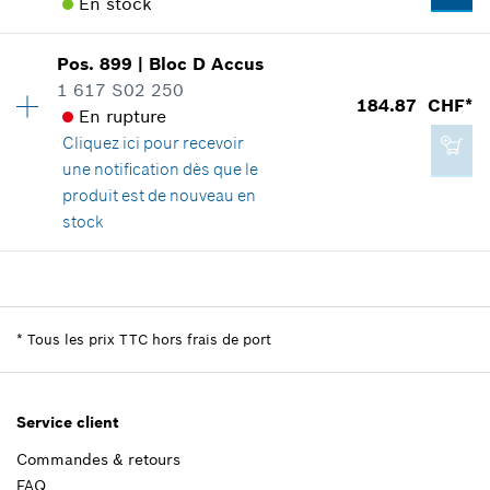
En stock
Pos
.
899
|
Bloc D Accus
Quantité
1
1 617 S02 250
Groupe de prix
:
13
184.87 CHF*
En rupture
Informations pièces détachées
Cliquez ici
pour recevoir
Adaptable sur outils
une notification dès que le
Positionner dans la vue éclatée
produit est de nouveau en
stock
Quantité
1
Groupe de prix
:
48
2.40 CHF*
Informations pièces détachées
*
Tous les prix TTC hors frais de port
*
Tous les prix TTC hors frais de port
Adaptable sur outils
Positionner dans la vue éclatée
Ajouter au panier
Service client
Commandes & retours
FAQ