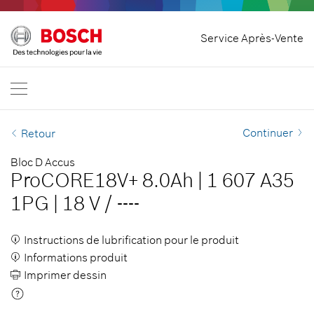
Accueil
Service Après-Vente
Bosch Professional
Nous contacter
Suisse
FR
DE
| Deutsch
FR
| Français
Continuer
Retour
Bloc D Accus
ProCORE18V+ 8.0Ah
|
1 607 A35
1PG
|
18 V
/
----
Instructions de lubrification pour le produit
Informations produit
Imprimer dessin